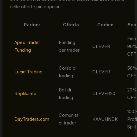
delle offerte più popolari:
Partner
Offerta
Codice
Sco
Fino 
Apex Trader
Funding
CLEVER
90
Funding
per trader
OFF
Corso di
50
Lucid Trading
CLEVER
trading
OFF
Bot di
20
Replikanto
CLEVER20
trading
OFF
100
Comunità
DayTraders.com
KXAUHNDK
Profi
di trader
Split