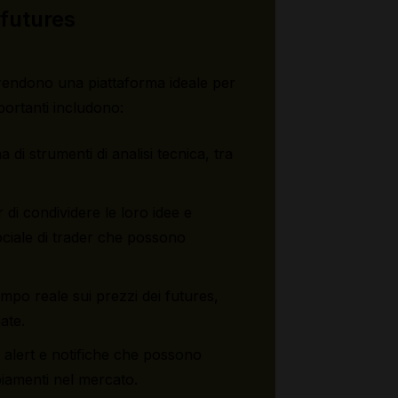
 futures
a rendono una piattaforma ideale per
mportanti includono:
di strumenti di analisi tecnica, tra
 di condividere le loro idee e
ociale di trader che possono
empo reale sui prezzi dei futures,
ate.
di alert e notifiche che possono
biamenti nel mercato.