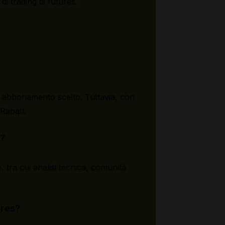
di trading di futures.
i abbonamento scelto. Tuttavia, con
Rabatt.
w?
 tra cui analisi tecnica, comunità
ures?