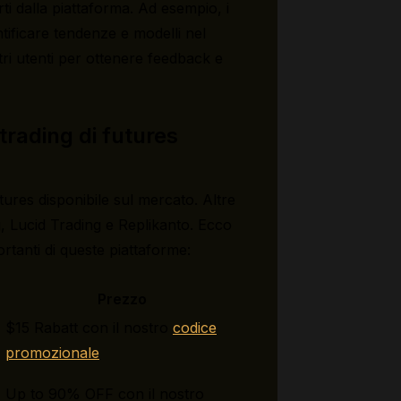
erti dalla piattaforma. Ad esempio, i
entificare tendenze e modelli nel
tri utenti per ottenere feedback e
trading di futures
tures disponibile sul mercato. Altre
, Lucid Trading e Replikanto. Ecco
rtanti di queste piattaforme:
Prezzo
$15 Rabatt con il nostro
codice
promozionale
Up to 90% OFF con il nostro