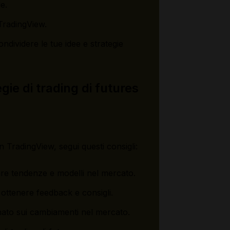
e.
 TradingView.
ndividere le tue idee e strategie
gie di trading di futures
on TradingView, segui questi consigli:
icare tendenze e modelli nel mercato.
r ottenere feedback e consigli.
ornato sui cambiamenti nel mercato.