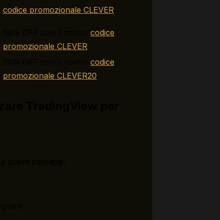
codice promozionale CLEVER
50% OFF con il nostro
codice
promozionale CLEVER
20% OFF con il nostro
codice
promozionale CLEVER20
izzare TradingView per
ui questi passaggi:
ngView.