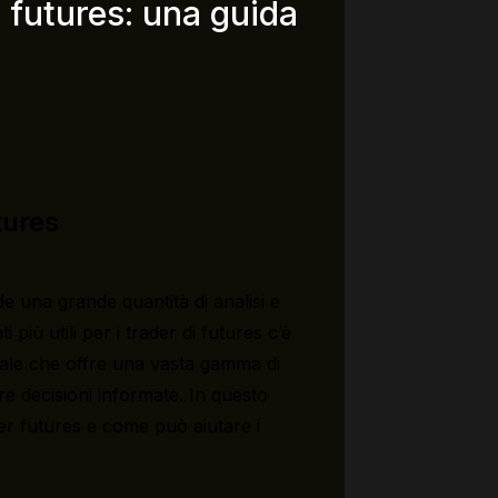
i futures: una guida
tures
ede una grande quantità di analisi e
i più utili per i trader di futures c’è
ciale che offre una vasta gamma di
re decisioni informate. In questo
er futures e come può aiutare i