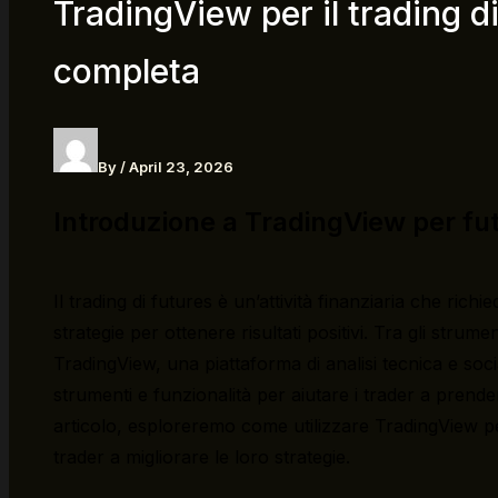
TradingView per il trading d
completa
By
/
April 23, 2026
Introduzione a TradingView per fu
Il trading di futures è un’attività finanziaria che richi
strategie per ottenere risultati positivi. Tra gli strument
TradingView, una piattaforma di analisi tecnica e so
strumenti e funzionalità per aiutare i trader a prende
articolo, esploreremo come utilizzare TradingView p
trader a migliorare le loro strategie.