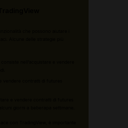
n TradingView
nzionalità che possono aiutare i
caci. Alcune delle strategie più
e consiste nell’acquistare e vendere
di.
 e vendere contratti di futures
stare e vendere contratti di futures
alcuni giorni a beberapa settimane.
ficace con TradingView, è importante